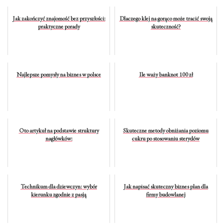
Jak zakończyć znajomość bez przyszłości:
Dlaczego klej na gorąco może tracić swoją
praktyczne porady
skuteczność?
Najlepsze pomysły na biznes w polsce
Ile waży banknot 100 zł
Oto artykuł na podstawie struktury
Skuteczne metody obniżania poziomu
nagłówków:
cukru po stosowaniu sterydów
Technikum dla dziewczyn: wybór
Jak napisać skuteczny biznes plan dla
kierunku zgodnie z pasją
firmy budowlanej