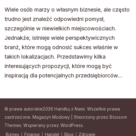
Wiele osób marzy o własnym biznesie, ale często
trudno jest znaleźć odpowiedni pomysł,
szczególnie w niewielkich miejscowościach.
Jednakże, istnieje wiele perspektywicznych
branż, które mogą odnosić sukces właśnie w
takich lokalizacjach. Przedstawimy kilka
interesujących propozycji, które mogą być
inspiracją dla potencjalnych przedsiębiorców…
© prawa autorskie2026
Handluj z Nami
. Wszelkie prawa
zastrzeżone.
Magazyn Modowy | Stworzony przez
Blossom
Themes
.
Wspierany przez
WordPress
.
Biznes
Finanse
Handel
Blog
Zdrowie