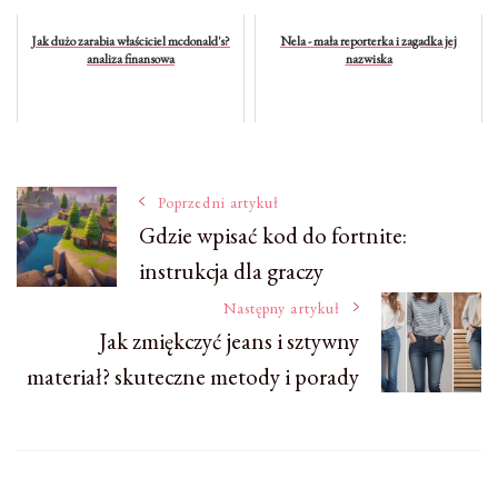
Jak dużo zarabia właściciel mcdonald's?
Nela - mała reporterka i zagadka jej
analiza finansowa
nazwiska
Nawigacja
Poprzedni artykuł
Gdzie wpisać kod do fortnite:
instrukcja dla graczy
wpisu
Następny artykuł
Jak zmiękczyć jeans i sztywny
materiał? skuteczne metody i porady