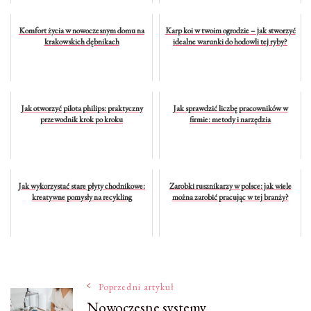
Komfort życia w nowoczesnym domu na
Karp koi w twoim ogrodzie – jak stworzyć
krakowskich dębnikach
idealne warunki do hodowli tej ryby?
Jak otworzyć pilota philips: praktyczny
Jak sprawdzić liczbę pracowników w
przewodnik krok po kroku
firmie: metody i narzędzia
Jak wykorzystać stare płyty chodnikowe:
Zarobki rusznikarzy w polsce: jak wiele
kreatywne pomysły na recykling
można zarobić pracując w tej branży?
Nawigacja
Poprzedni artykuł
Nowoczesne systemy