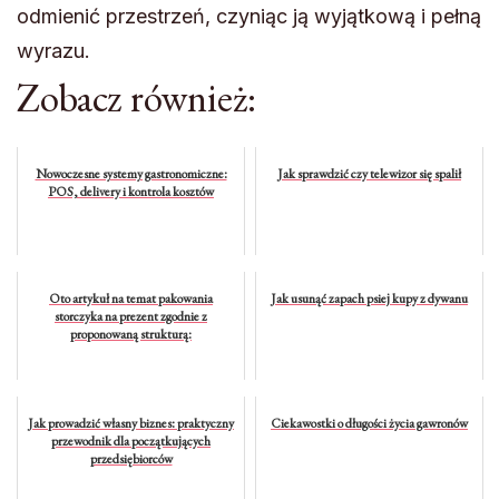
odmienić przestrzeń, czyniąc ją wyjątkową i pełną
wyrazu.
Zobacz również:
Nowoczesne systemy gastronomiczne:
Jak sprawdzić czy telewizor się spalił
POS, delivery i kontrola kosztów
Oto artykuł na temat pakowania
Jak usunąć zapach psiej kupy z dywanu
storczyka na prezent zgodnie z
proponowaną strukturą:
Jak prowadzić własny biznes: praktyczny
Ciekawostki o długości życia gawronów
przewodnik dla początkujących
przedsiębiorców