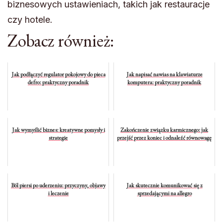
biznesowych ustawieniach, takich jak restauracje
czy hotele.
Zobacz również:
Jak podłączyć regulator pokojowy do pieca
Jak napisać nawias na klawiaturze
defro: praktyczny poradnik
komputera: praktyczny poradnik
Jak wymyślić biznes: kreatywne pomysły i
Zakończenie związku karmicznego: jak
strategie
przejść przez koniec i odnaleźć równowagę
Ból piersi po uderzeniu: przyczyny, objawy
Jak skutecznie komunikować się z
i leczenie
sprzedającymi na allegro