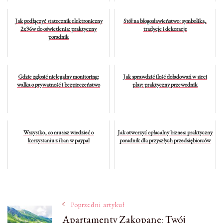
Jak podłączyć statecznik elektroniczny
Stół na błogosławieństwo: symbolika,
2x36w do oświetlenia: praktyczny
tradycje i dekoracje
poradnik
Gdzie zgłosić nielegalny monitoring:
Jak sprawdzić ilość doładowań w sieci
walka o prywatność i bezpieczeństwo
play: praktyczny przewodnik
Wszystko, co musisz wiedzieć o
Jak otworzyć opłacalny biznes: praktyczny
korzystaniu z iban w paypal
poradnik dla przyszłych przedsiębiorców
Nawigacja
Poprzedni artykuł
Apartamenty Zakopane: Twój