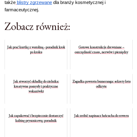
także
blistry zgrzewane
 dla branży kosmetycznej i 
farmaceutycznej.
Zobacz również:
Jak prać kurtkę z watoliną - poradnik krok
Gotowe konstrukcje drewniane –
po kroku
oszczędność czasu, nerwów i pieniędzy
Jak stworzyć okładkę do zielnika:
Zagadka powrotu bumeranga: sekrety lotu
kreatywne pomysły i praktyczne
odkryte
wskazówki
Jak zapakować i bezpiecznie dostarczyć
Jak zrobić napinacz łańcucha do roweru
kabinę prysznicową: poradnik