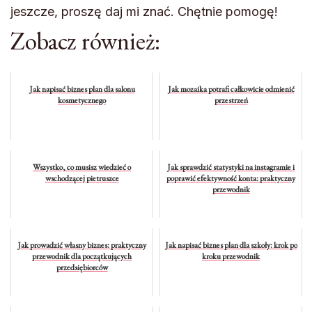
jeszcze, proszę daj mi znać. Chętnie pomogę!
Zobacz również:
Jak napisać biznes plan dla salonu
Jak mozaika potrafi całkowicie odmienić
kosmetycznego
przestrzeń
Wszystko, co musisz wiedzieć o
Jak sprawdzić statystyki na instagramie i
wschodzącej pietruszce
poprawić efektywność konta: praktyczny
przewodnik
Jak prowadzić własny biznes: praktyczny
Jak napisać biznes plan dla szkoły: krok po
przewodnik dla początkujących
kroku przewodnik
przedsiębiorców