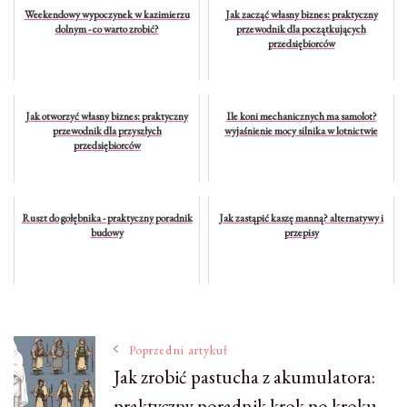
Weekendowy wypoczynek w kazimierzu
Jak zacząć własny biznes: praktyczny
dolnym - co warto zrobić?
przewodnik dla początkujących
przedsiębiorców
Jak otworzyć własny biznes: praktyczny
Ile koni mechanicznych ma samolot?
przewodnik dla przyszłych
wyjaśnienie mocy silnika w lotnictwie
przedsiębiorców
Ruszt do gołębnika - praktyczny poradnik
Jak zastąpić kaszę manną? alternatywy i
budowy
przepisy
Nawigacja
Poprzedni artykuł
Jak zrobić pastucha z akumulatora:
praktyczny poradnik krok po kroku