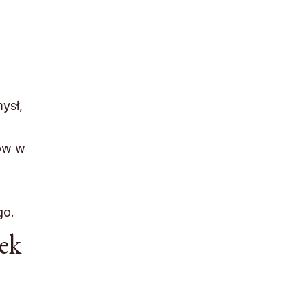
ysł,
ców w
go.
ek