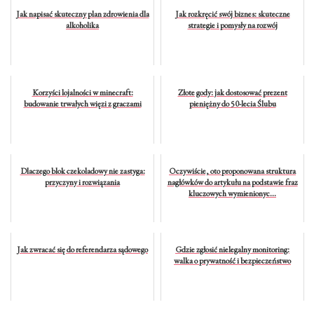
Jak napisać skuteczny plan zdrowienia dla
Jak rozkręcić swój biznes: skuteczne
alkoholika
strategie i pomysły na rozwój
Korzyści lojalności w minecraft:
Złote gody: jak dostosować prezent
budowanie trwałych więzi z graczami
pieniężny do 50-lecia Ślubu
Dlaczego blok czekoladowy nie zastyga:
Oczywiście, oto proponowana struktura
przyczyny i rozwiązania
nagłówków do artykułu na podstawie fraz
kluczowych wymienionyc...
Jak zwracać się do referendarza sądowego
Gdzie zgłosić nielegalny monitoring:
walka o prywatność i bezpieczeństwo