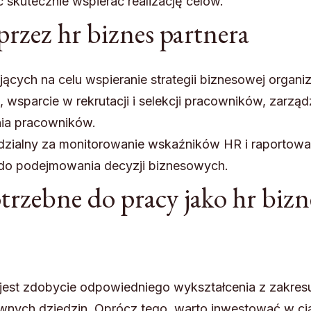
skutecznie wspierać realizację celów.
zez hr biznes partnera
ących na celu wspieranie strategii biznesowej organiz
wsparcie w rekrutacji i selekcji pracowników, zarząd
nia pracowników.
edzialny za monitorowanie wskaźników HR i raportowa
do podejmowania decyzji biznesowych.
otrzebne do pracy jako hr bizn
 jest zdobycie odpowiedniego wykształcenia z zakres
wnych dziedzin. Oprócz tego, warto inwestować w ci