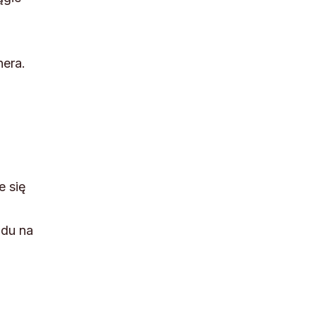
nera.
e się
ędu na