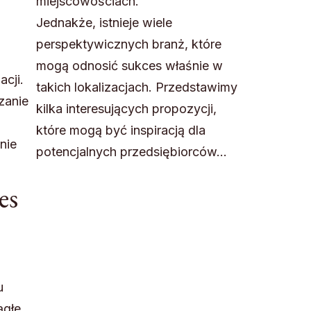
miejscowościach.
Jednakże, istnieje wiele
perspektywicznych branż, które
mogą odnosić sukces właśnie w
acji.
takich lokalizacjach. Przedstawimy
zanie
kilka interesujących propozycji,
które mogą być inspiracją dla
nie
potencjalnych przedsiębiorców…
es
u
ągłe