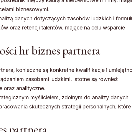
ko pośrednik między kadrą a kierownictwem firmy, mają
celami biznesowymi.
analizą danych dotyczących zasobów ludzkich i formuł
ków oraz retencji talentów, mające na celu wsparcie
ości hr biznes partnera
nera, konieczne są konkretne kwalifikacje i umiejętno
ądzaniem zasobami ludzkimi, istotne są również
 oraz analityczne.
rategicznym myślicielem, zdolnym do analizy danych
pracowania skutecznych strategii personalnych, które
es partnera