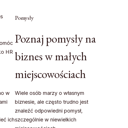
es
Pomysły
Poznaj pomysły na
 pomóc
biznes w małych
ko HR
miejscowościach
Wiele osób marzy o własnym
no w
biznesie, ale często trudno jest
bami
znaleźć odpowiedni pomysł,
szczególnie w niewielkich
eć ich