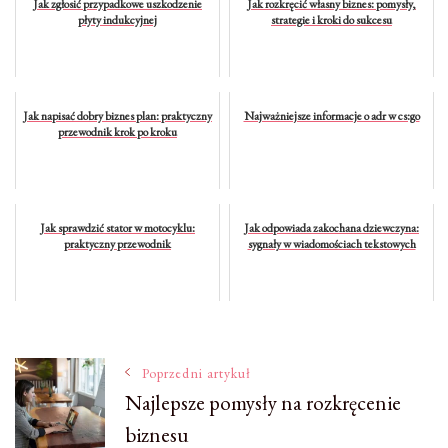
Jak zgłosić przypadkowe uszkodzenie
Jak rozkręcić własny biznes: pomysły,
płyty indukcyjnej
strategie i kroki do sukcesu
Jak napisać dobry biznes plan: praktyczny
Najważniejsze informacje o adr w cs:go
przewodnik krok po kroku
Jak sprawdzić stator w motocyklu:
Jak odpowiada zakochana dziewczyna:
praktyczny przewodnik
sygnały w wiadomościach tekstowych
Nawigacja
Poprzedni artykuł
Najlepsze pomysły na rozkręcenie
biznesu
wpisu