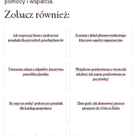
pomocy i wsparcia.
Zobacz również:
Jak rozpocząć biznes: praktyczny
Rozmiar i skład plutonu wojskowego:
poradnik dla przyszłych przedsiębiorców
kluczowe aspekty organizacyjne
Tworzenie robota z odpadów: kreatywna
Wyjątkowe pozdrowienia z wycieczki
przeróbka plastiku
szkolnej: jak napisz pozdrowienia na
pocztówkę?
Ile zupy na osobę? praktyczny poradnik
Złote gody: jak dostosować prezent
dla każdego gospodarza
pieniężny do 50-lecia Ślubu