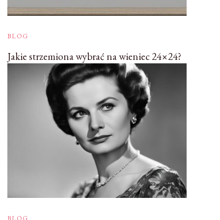
BLOG
Jakie strzemiona wybrać na wieniec 24×24?
BLOG