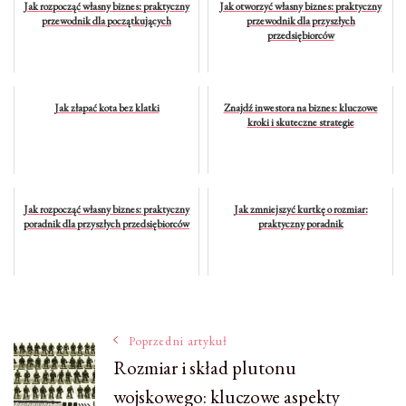
Jak rozpocząć własny biznes: praktyczny
Jak otworzyć własny biznes: praktyczny
przewodnik dla początkujących
przewodnik dla przyszłych
przedsiębiorców
Jak złapać kota bez klatki
Znajdź inwestora na biznes: kluczowe
kroki i skuteczne strategie
Jak rozpocząć własny biznes: praktyczny
Jak zmniejszyć kurtkę o rozmiar:
poradnik dla przyszłych przedsiębiorców
praktyczny poradnik
Nawigacja
Poprzedni artykuł
Rozmiar i skład plutonu
wojskowego: kluczowe aspekty