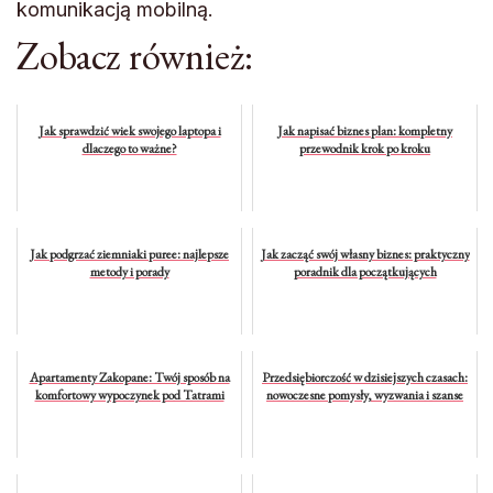
komunikacją mobilną.
Zobacz również:
Jak sprawdzić wiek swojego laptopa i
Jak napisać biznes plan: kompletny
dlaczego to ważne?
przewodnik krok po kroku
Jak podgrzać ziemniaki puree: najlepsze
Jak zacząć swój własny biznes: praktyczny
metody i porady
poradnik dla początkujących
Apartamenty Zakopane: Twój sposób na
Przedsiębiorczość w dzisiejszych czasach:
komfortowy wypoczynek pod Tatrami
nowoczesne pomysły, wyzwania i szanse