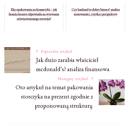
Eko opakowania na kosmetyki – jak
Czy lombard to dobry biznes? analiza
branża beauty odpowiada na wyzwania
rentowności, ryzyka i perspektyw
zrównoważonego rozwoju?
Nawigacja
Poprzedni artykuł
Jak dużo zarabia właściciel
mcdonald’s? analiza finansowa
wpisu
Następny artykuł
Oto artykuł na temat pakowania
storczyka na prezent zgodnie z
proponowaną strukturą: