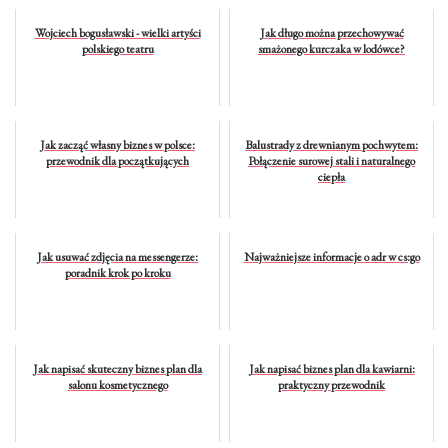
Wojciech bogusławski - wielki artyści
Jak długo można przechowywać
polskiego teatru
smażonego kurczaka w lodówce?
Jak zacząć własny biznes w polsce:
Balustrady z drewnianym pochwytem:
przewodnik dla początkujących
Połączenie surowej stali i naturalnego
ciepła
Jak usuwać zdjęcia na messengerze:
Najważniejsze informacje o adr w cs:go
poradnik krok po kroku
Jak napisać skuteczny biznes plan dla
Jak napisać biznes plan dla kawiarni:
salonu kosmetycznego
praktyczny przewodnik